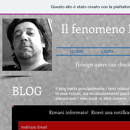
Questo sito è stato creato con la piattaf
Il fenomeno 
HOME
LIBRI
Foreign users can check
BLOG
Il blog tratta principalmente i temi relativ
in essa toccati, ma occasionalmente potrà
abbracciano i miei studi in altre materie.
Rimani informato!
Ricevi una notifica