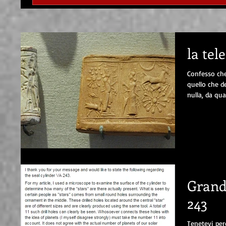
la tel
Confesso che
quello che de
nulla, da qua
Grand
243
Tenetevi per