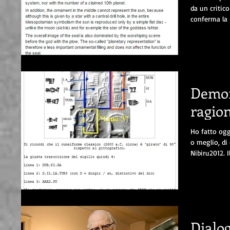
da un critico
conferma la 
Demon
ragio
Ho fatto ogg
o meglio, di
Nibiru2012. Il
Dialo