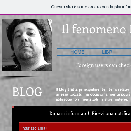
Questo sito è stato creato con la piattaf
Il fenomeno 
HOME
LIBRI
Foreign users can check
BLOG
Il blog tratta principalmente i temi relativ
in essa toccati, ma occasionalmente potrà
abbracciano i miei studi in altre materie.
Rimani informato!
Ricevi una notifica