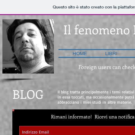
Questo sito è stato creato con la piattaf
Il fenomeno 
HOME
LIBRI
Foreign users can check
BLOG
Il blog tratta principalmente i temi relativ
in essa toccati, ma occasionalmente potrà
abbracciano i miei studi in altre materie.
Rimani informato!
Ricevi una notifica