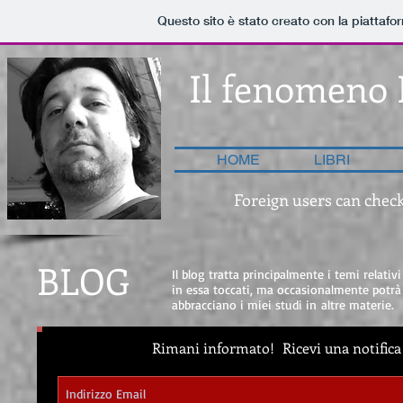
Questo sito è stato creato con la piattaf
Il fenomeno 
HOME
LIBRI
Foreign users can check
BLOG
Il blog tratta principalmente i temi relativ
in essa toccati, ma occasionalmente potrà
abbracciano i miei studi in altre materie.
Rimani informato!
Ricevi una notifica