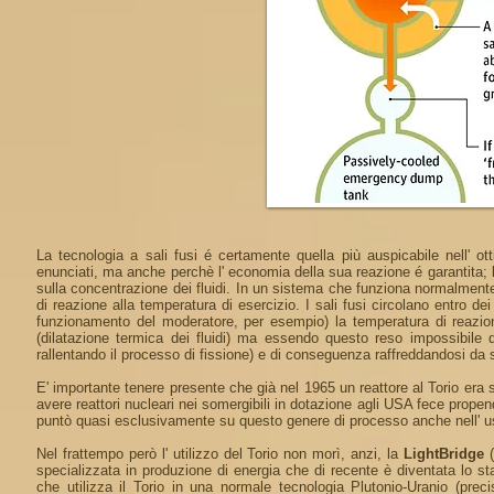
La tecnologia a sali fusi é certamente quella più auspicabile nell' o
enunciati, ma anche perchè l' economia della sua reazione é garantita; l
sulla concentrazione dei fluidi. In un sistema che funziona normalmente
di reazione alla temperatura di esercizio. I sali fusi circolano entro d
funzionamento del moderatore, per esempio) la temperatura di reazio
(dilatazione termica dei fluidi) ma essendo questo reso impossibile da
rallentando il processo di fissione) e di conseguenza raffreddandosi da 
E' importante tenere presente che già nel 1965 un reattore al Torio era 
avere reattori nucleari nei somergibili in dotazione agli USA fece propen
puntò quasi esclusivamente su questo genere di processo anche nell' us
Nel frattempo però l' utilizzo del Torio non morì, anzi, la
LightBridge
specializzata in produzione di energia che di recente è diventata lo s
che utilizza il Torio in una normale tecnologia Plutonio-Uranio (prec