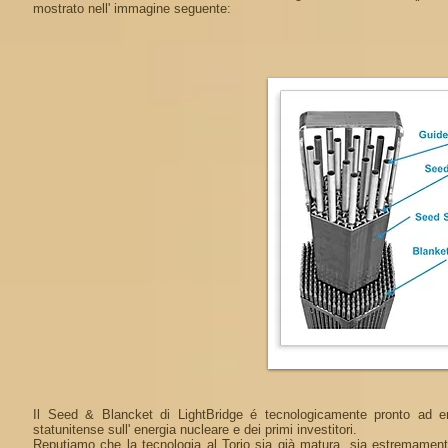
mostrato nell' immagine seguente:
Il Seed & Blancket di LightBridge é tecnologicamente pronto ad en
statunitense sull' energia nucleare e dei primi investitori.
Reputiamo che la tecnologia al Torio sia già matura, sia estremamente