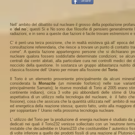
Share
Nell’ ambito del dibattito sul nucleare il grosso della popolazione prof
e ‘
del no
’; questi Si e No sono due filosofie di pensiero generalmente
radiazioni, e in seno a queste due fazioni è facile trovare estremismi e s
C’ è però una terza posizione, che in realtà esisteva già all’ epoca del d
consultazione referendaria, che riesce a trovare un punto di contatto t
come
”. A questa fazione appartengono persone che si dichiarano pr
nucleare qualora fossero soddisfatte determinate condizioni; se alcune
centrali dai centri abitati, alla particolare cura nei controlli medici de
nocciolo della questione. In sostanza un gruppo abbastanza nutrito di
classica fissione dell’ Uranio per mirare alla fissione del
Torio
.
Il Torio è un elemento proveniente principalmente da alcuni minerali 
considerata la
Monazite
(un minerale fosforico) nelle sue varian
principalmente Samario); le riserve mondiali di Torio al 2005 erano stima
continente indiano), circa 3 volte più abbondanti delle stime di Uranio
aspettativa di un utilizzo nella tecnologia del nucleare, è il fatto ch
fissione), cosa che assicura che la quantità utilizzata nell’ ambito di re
ed energetica della reazione stessa; questo fatto, unito alla maggiore dis
per soppiantare l’ Uranio nella prossima tecnologia nucleare.
L' utilizzo del Torio per la produzione di energia nucleare é studiato da 
dedicati nei quali il Torio232 venisse sollecitato con un '
neutrone term
instabile che decadrebbe in Uranio233 che costituirebbe l' autentico fis
di volte inferiore a quello dei prodotti fissili di una reazione al Plutonio